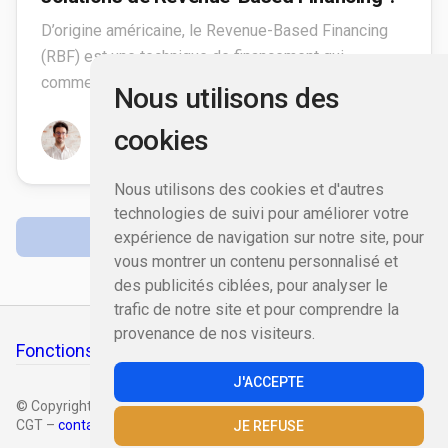
D’origine américaine, le Revenue-Based Financing
(RBF) est une technique de financement qui
commence à se développer en France. Et pour.
Nous utilisons des
Maxime Parra
cookies
15 août 2023
Nous utilisons des cookies et d'autres
technologies de suivi pour améliorer votre
expérience de navigation sur notre site, pour
VOIR PLUS D'ARTICLES
vous montrer un contenu personnalisé et
des publicités ciblées, pour analyser le
trafic de notre site et pour comprendre la
provenance de nos visiteurs.
Fonctions Financières
J'ACCEPTE
© Copyright 2023 – Fonctions Financières –
Mentions légales
–
CGT –
contact@syntax-finance.com
JE REFUSE