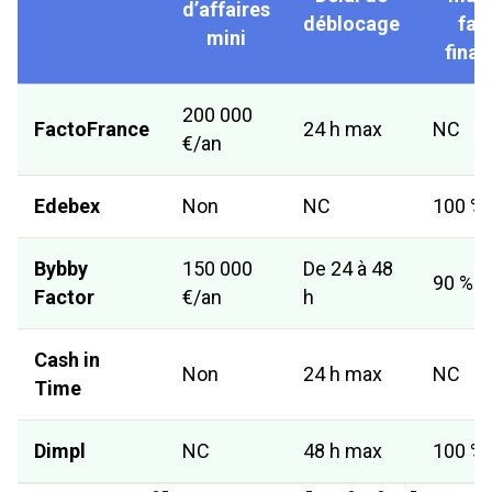
d’affaires
déblocage
fac
mini
finan
200 000
FactoFrance
24 h max
NC
€/an
Edebex
Non
NC
100 %
Bybby
150 000
De 24 à 48
90 %
Factor
€/an
h
Cash in
Non
24 h max
NC
Time
Dimpl
NC
48 h max
100 %