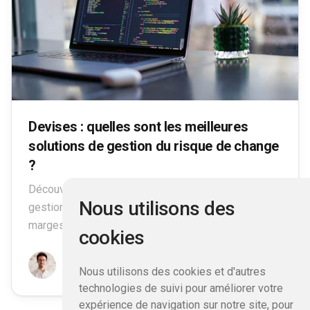
Devises : quelles sont les meilleures
solutions de gestion du risque de change
?
Découvrez quelles sont les meilleures solutions de
Nous utilisons des
gestion du risque de change pour protéger vos
marges et votre entreprise.
cookies
Maxime Parra
Nous utilisons des cookies et d'autres
9 août 2023
technologies de suivi pour améliorer votre
expérience de navigation sur notre site, pour