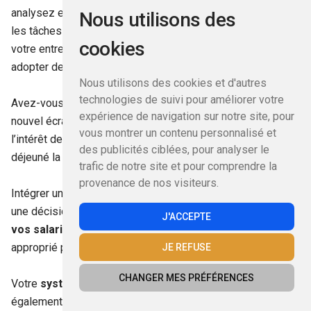
analysez et décidez de la meilleure façon d’externaliser
Nous utilisons des
les tâches administratives clés. En fin de compte, pour que
cookies
votre entreprise réussisse à long terme, vous devez
adopter des
systèmes de délégation
.
Nous utilisons des cookies et d'autres
technologies de suivi pour améliorer votre
Avez-vous vraiment besoin de savoir chaque fois qu’un
expérience de navigation sur notre site, pour
nouvel écran d’ordinateur doit être commandé ? Quel est
vous montrer un contenu personnalisé et
l’intérêt de connaître l’endroit où votre équipe terrain a
des publicités ciblées, pour analyser le
déjeuné la semaine dernière ?
trafic de notre site et pour comprendre la
provenance de nos visiteurs.
Intégrer une solution de gestion des dépenses constitue
une décision libératrice. Vous donnez
plus de pouvoir à
J'ACCEPTE
vos salariés
tout en maintenant le degré de surveillance
approprié pour garder les coûts sous contrôle.
JE REFUSE
CHANGER MES PRÉFÉRENCES
Votre
système de carte bancaire professionnelle
peut
également aider vos collaborateurs à s’épanouir. Vous leur