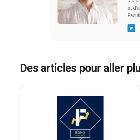
diplô
et d’
Facul
Des articles pour aller plu