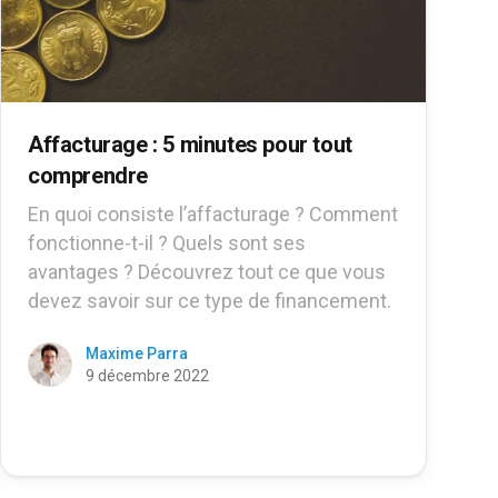
Affacturage : 5 minutes pour tout
comprendre
En quoi consiste l’affacturage ? Comment
fonctionne-t-il ? Quels sont ses
avantages ? Découvrez tout ce que vous
devez savoir sur ce type de financement.
Maxime Parra
9 décembre 2022