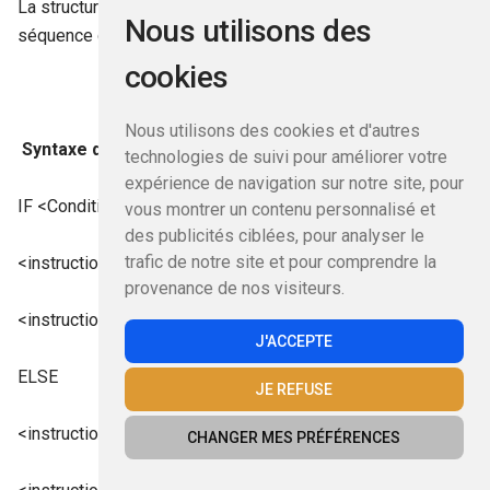
La structure de décision
IF
permet d’exécuter une
Nous utilisons des
séquence d’instructions si la condition testée est vérifiée.
cookies
Nous utilisons des cookies et d'autres
Syntaxe d’une structure IF
technologies de suivi pour améliorer votre
expérience de navigation sur notre site, pour
IF <Condition_Testée> THEN
vous montrer un contenu personnalisé et
des publicités ciblées, pour analyser le
trafic de notre site et pour comprendre la
<instruction1>
provenance de nos visiteurs.
<instruction 2>
J'ACCEPTE
ELSE
JE REFUSE
<instruction 3>
CHANGER MES PRÉFÉRENCES