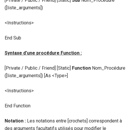
[Private / Public / Friend] [Static]
Sub
Nom_Procédure
([liste_arguments])
<Instructions>
End Sub
Syntaxe
d’une procédure Function :
[Private / Public / Friend] [Static]
Function
Nom_Procédure
([liste_arguments]) [As <Type>]
<Instructions>
End Function
Notation :
Les notations entre [crochets] correspondent à
des arguments facultatifs utilisés pour modifier le